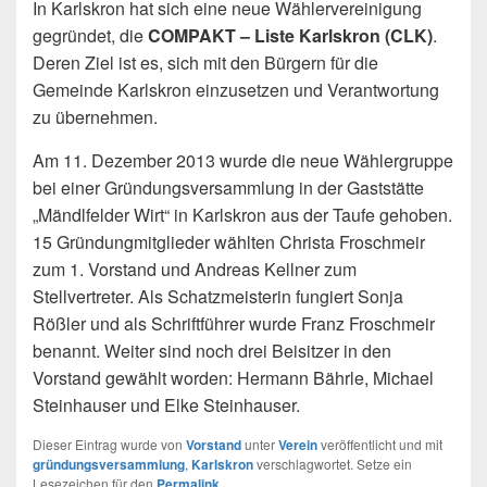
In Karlskron hat sich eine neue Wählervereinigung
gegründet, die
COMPAKT – Liste Karlskron (CLK)
.
Deren Ziel ist es, sich mit den Bürgern für die
Gemeinde Karlskron einzusetzen und Verantwortung
zu übernehmen.
Am 11. Dezember 2013 wurde die neue Wählergruppe
bei einer Gründungsversammlung in der Gaststätte
„Mändlfelder Wirt“ in Karlskron aus der Taufe gehoben.
15 Gründungmitglieder wählten Christa Froschmeir
zum 1. Vorstand und Andreas Kellner zum
Stellvertreter. Als Schatzmeisterin fungiert Sonja
Rößler und als Schriftführer wurde Franz Froschmeir
benannt. Weiter sind noch drei Beisitzer in den
Vorstand gewählt worden: Hermann Bährle, Michael
Steinhauser und Elke Steinhauser.
Dieser Eintrag wurde von
Vorstand
unter
Verein
veröffentlicht und mit
gründungsversammlung
,
Karlskron
verschlagwortet. Setze ein
Lesezeichen für den
Permalink
.