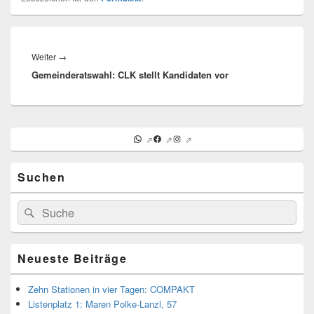
Beitragsnavigation
Nächster
Weiter
→
Gemeinderatswahl: CLK stellt Kandidaten vor
Beitrag:
Primärer
WhatsApp
Facebook
Instagram
Seitenleisten-
Widgetbereich
Suchen
Suchen
Suchen
nach:
Neueste Beiträge
Zehn Stationen in vier Tagen: COMPAKT
Listenplatz 1: Maren Polke-Lanzl, 57