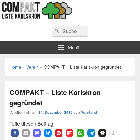
COMPAKT – Liste Karlskron
Suchen
Die Compakt – Liste Karlskron (CLK) ist eine parteiunabhängige Vereinigung
Suchen
von Bürgerinnen und Bürgern aus Karlskron.
nach:
Menü
Home
»
Verein
»
COMPAKT – Liste Karlskron gegründet
COMPAKT – Liste Karlskron
gegründet
Veröffentlicht am
11. Dezember 2013
von
Vorstand
Teile diesen Beitrag