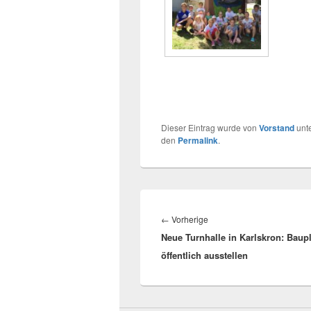
Dieser Eintrag wurde von
Vorstand
unt
den
Permalink
.
Beitragsnavigation
Vorheriger
←
Vorherige
Neue Turnhalle in Karlskron: Baup
Beitrag:
öffentlich ausstellen