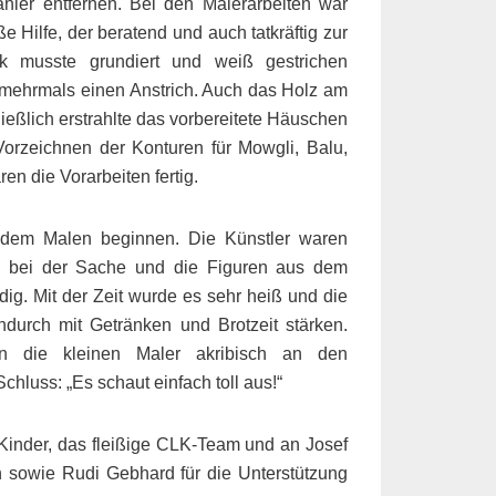
ler entfernen. Bei den Malerarbeiten war
 Hilfe, der beratend und auch tatkräftig zur
k musste grundiert und weiß gestrichen
 mehrmals einen Anstrich. Auch das Holz am
eßlich erstrahlte das vorbereitete Häuschen
rzeichnen der Konturen für Mowgli, Balu,
n die Vorarbeiten fertig.
 dem Malen beginnen. Die Künstler waren
rig bei der Sache und die Figuren aus dem
g. Mit der Zeit wurde es sehr heiß und die
durch mit Getränken und Brotzeit stärken.
en die kleinen Maler akribisch an den
hluss: „Es schaut einfach toll aus!“
 Kinder, das fleißige CLK-Team und an Josef
 sowie Rudi Gebhard für die Unterstützung