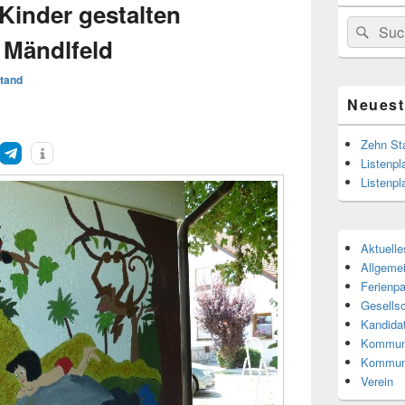
Kinder gestalten
Suchen
Suc
 Mändlfeld
nach:
tand
Neuest
Zehn St
Listenpl
Listenpl
Aktuelle
Allgeme
Ferienp
Gesells
Kandida
Kommuna
Kommun
Verein