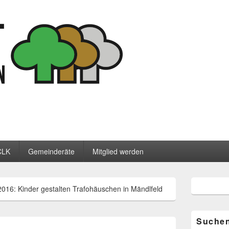
ste Karlskron
st eine parteiunabhängige Vereinigung von Bürgerinnen und Bürgern au
CLK
Gemeinderäte
Mitglied werden
Primärer
016: Kinder gestalten Trafohäuschen in Mändlfeld
Seitenleisten
Widgetberei
Suche