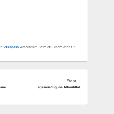
er
Ferienpass
veröffentlicht. Setze ein Lesezeichen für
Nächster
Weiter
→
läne
Tagesausflug ins Altmühltal
Beitrag: