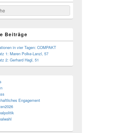
hen
e Beiträge
ationen in vier Tagen: COMPAKT
atz 1: Maren Polke-Lanzl, 57
atz 2: Gerhard Hagl, 51
s
in
ass
chaftliches Engagement
ten2026
lpolitik
alwahl